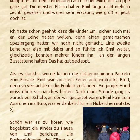
klappte es mit dem Leinelaufen auch in der Mitte der Gruppe
ganz gut. Die meisten Eltern haben Emil lange nicht mehr in
„echt“ gesehen und waren sehr erstaunt, wie groß er jetzt
doch ist.
Ich hatte schon geahnt, dass die Kinder Emil sicher auch mal
an der Leine halten wollen, denn einen gemeinsamen
Spaziergang hatten wir noch nicht gemacht. Eine zweite
Leine war also mit dabei und so führte ich Emil weiter,
gleichzeitig konnten mehrer Kinder ihn an der langen
Zusatzleine halten. Das hat gut geklappt.
Als es dunkler wurde kamen die mitgenommenen Fackeln
zum Einsatz. Emil war von dem Feuer unbeeindruckt. Blöd,
denn so versuchte er die Funken zu fangen. Ein junger Hund
muss eben so manches lernen. Nach einer Stunde ging es
zurück zur Schule, an der wir gestartet waren. Emil kam zum
Ausruhen ins Büro, was er dankend für ein Nickerchen nutzte.
:-)
Schön war es zu hören, wie
begeistert die Kinder zu Hause
von Emil berichten. Die