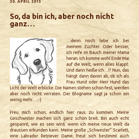
30. APRIL 2015
So, da bin ich, aber noch nicht
ganz…
…denn noch lebe ich bei
meinem Züchter. Oder besser,
ich reife im Bauch meiner Mama
heran. Ich komme wohl Ende Mai
auf die Welt, wenn alles klappt.
Und dann heiße ich…!? Nun, das
hängt dann davon ab, ob ich als
Frau Hund oder Herr Hund das
Licht der Welt erblicke. Die Namen stehen schon fest, werden
aber noch nicht verraten. Der Blogname sagt ja schon ein
wenig mehr… ;-)
Freu mich schon, endlich hier raus zu kommen. Meine
Geschwister machen sich ganz schön breit. Bin auch echt
gespannt, wie es sein wird, wenn ich meine neue Welt da
draussen erkunden kann. Meine große „Schwester“ Scarlett,
eine Labrador Retriever Dame, freut sich bestimmt auch