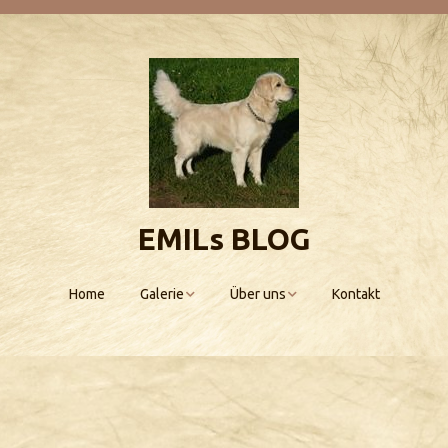
EMILs BLOG
Home
Galerie
Über uns
Kontakt
Emils Kinderstube
Scarlett
Allegra