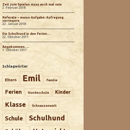
Zeit zum Spielen muss auch mal sein
2. Februar 2018
Referate – meine Aufgabe: Aufregung
verringern
22. Januar 2018
Ein Schulhund in den Ferien…
22. Oktober 2017
Angekommen….
1. Oktober 2017
Schlagwörter
Emil
Eltern
Familie
Ferien
Kinder
Hundeschule
Klasse
Schnauzenwelt
Schulhund
Schule