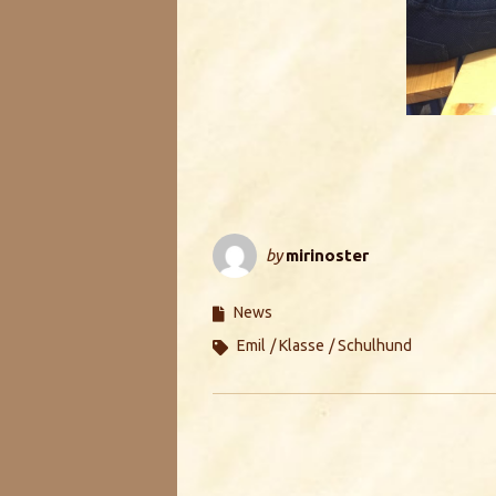
by
mirinoster
News
Emil
Klasse
Schulhund