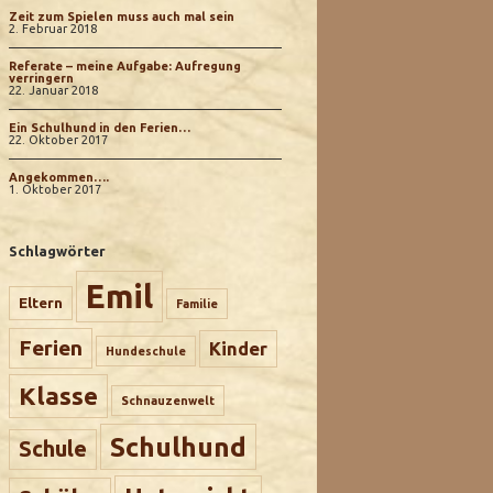
Zeit zum Spielen muss auch mal sein
2. Februar 2018
Referate – meine Aufgabe: Aufregung
verringern
22. Januar 2018
Ein Schulhund in den Ferien…
22. Oktober 2017
Angekommen….
1. Oktober 2017
Schlagwörter
Emil
Eltern
Familie
Ferien
Kinder
Hundeschule
Klasse
Schnauzenwelt
Schulhund
Schule