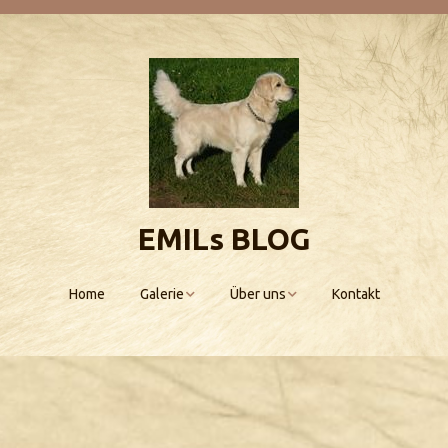
EMILs BLOG
Home
Galerie
Über uns
Kontakt
Emils Kinderstube
Scarlett
Allegra