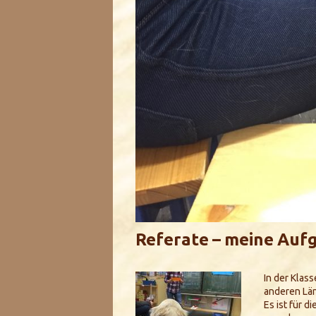
Referate – meine Auf
In der Klas
anderen Län
Es ist für d