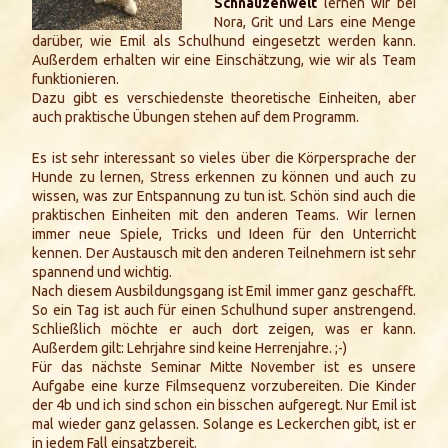
Schnauzenwelt
lernen wir bei
Nora, Grit und Lars eine Menge
darüber, wie Emil als Schulhund eingesetzt werden kann.
Außerdem erhalten wir eine Einschätzung, wie wir als Team
funktionieren.
Dazu gibt es verschiedenste theoretische Einheiten, aber
auch praktische Übungen stehen auf dem Programm.
Es ist sehr interessant so vieles über die Körpersprache der
Hunde zu lernen, Stress erkennen zu können und auch zu
wissen, was zur Entspannung zu tun ist. Schön sind auch die
praktischen Einheiten mit den anderen Teams. Wir lernen
immer neue Spiele, Tricks und Ideen für den Unterricht
kennen. Der Austausch mit den anderen Teilnehmern ist sehr
spannend und wichtig.
Nach diesem Ausbildungsgang ist Emil immer ganz geschafft.
So ein Tag ist auch für einen Schulhund super anstrengend.
Schließlich möchte er auch dort zeigen, was er kann.
Außerdem gilt: Lehrjahre sind keine Herrenjahre.
;-)
Für das nächste Seminar Mitte November ist es unsere
Aufgabe eine kurze Filmsequenz vorzubereiten. Die Kinder
der 4b und ich sind schon ein bisschen aufgeregt. Nur Emil ist
mal wieder ganz gelassen. Solange es Leckerchen gibt, ist er
in jedem Fall einsatzbereit.