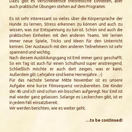
Dazu gibt es verschiedenste theoretische Einheiten, aber
auch praktische Übungen stehen auf dem Programm.
Es ist sehr interessant so vieles über die Körpersprache der
Hunde zu lernen, Stress erkennen zu können und auch zu
wissen, was zur Entspannung zu tun ist. Schön sind auch die
praktischen Einheiten mit den anderen Teams. Wir lernen
immer neue Spiele, Tricks und Ideen für den Unterricht
kennen. Der Austausch mit den anderen Teilnehmern ist sehr
spannend und wichtig.
Nach diesem Ausbildungsgang ist Emil immer ganz geschafft.
So ein Tag ist auch für einen Schulhund super anstrengend.
Schließlich möchte er auch dort zeigen, was er kann.
Außerdem gilt: Lehrjahre sind keine Herrenjahre.
;-)
Für das nächste Seminar Mitte November ist es unsere
Aufgabe eine kurze Filmsequenz vorzubereiten. Die Kinder
der 4b und ich sind schon ein bisschen aufgeregt. Nur Emil ist
mal wieder ganz gelassen. Solange es Leckerchen gibt, ist er
in jedem Fall einsatzbereit.
Wir werden berichten, wie es weiter geht.
…to be continued!