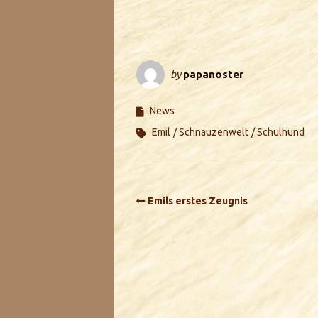
by
papanoster
News
Emil
Schnauzenwelt
Schulhund
Emils erstes Zeugnis