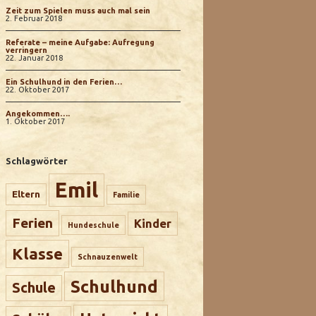
Zeit zum Spielen muss auch mal sein
2. Februar 2018
Referate – meine Aufgabe: Aufregung
verringern
22. Januar 2018
Ein Schulhund in den Ferien…
22. Oktober 2017
Angekommen….
1. Oktober 2017
Schlagwörter
Emil
Eltern
Familie
Ferien
Kinder
Hundeschule
Klasse
Schnauzenwelt
Schulhund
Schule