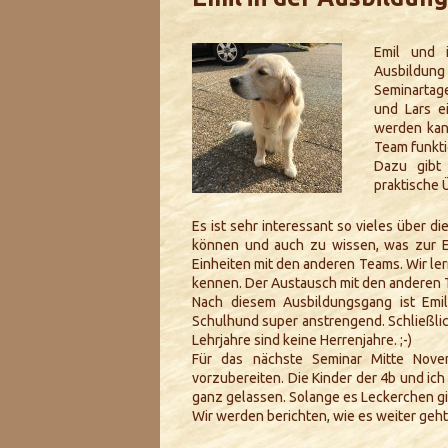
Emil und 
Ausbildung
Seminartage
und Lars e
werden kan
Team funkti
Dazu gibt 
praktische
Es ist sehr interessant so vieles über 
können und auch zu wissen, was zur En
Einheiten mit den anderen Teams. Wir ler
kennen. Der Austausch mit den anderen T
Nach diesem Ausbildungsgang ist Emil
Schulhund super anstrengend. Schließlic
Lehrjahre sind keine Herrenjahre.
;-)
Für das nächste Seminar Mitte Nove
vorzubereiten. Die Kinder der 4b und ich
ganz gelassen. Solange es Leckerchen gibt,
Wir werden berichten, wie es weiter geht