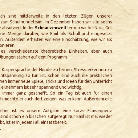
ich sind mittlerweile in den letzten Zügen unserer
 zum Schulhundeteam. Im Dezember haben wir alle sechs
 absolviert. In der
Schnauzenwelt
lernen wir bei Nora, Grit
ine Menge darüber, wie Emil als Schulhund eingesetzt
n. Außerdem erhalten wir eine Einschätzung, wie wir als
onieren.
es verschiedenste theoretische Einheiten, aber auch
 Übungen stehen auf dem Programm.
die Körpersprache der Hunde zu lernen, Stress erkennen zu
tspannung zu tun ist. Schön sind auch die praktischen
nen immer neue Spiele, Tricks und Ideen für den Unterricht
eilnehmern ist sehr spannend und wichtig.
 immer ganz geschafft. So ein Tag ist auch für einen
h möchte er auch dort zeigen, was er kann. Außerdem gilt:
mber ist es unsere Aufgabe eine kurze Filmsequenz
 sind schon ein bisschen aufgeregt. Nur Emil ist mal wieder
 ist er in jedem Fall einsatzbereit.
.