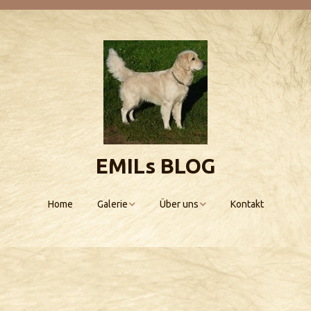
EMILs BLOG
Home
Galerie
Über uns
Kontakt
Emils Kinderstube
Scarlett
Allegra